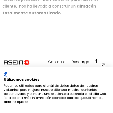
cliente, nos ha llevado a construir un
almacén
totalmente automatizado.
Contacto
Descarga
ASEIN
Comercialización
¿Tienes
Utilizamos cookies
alguna
ASEIN
Podemos utilizarlas para el análisis de los datos de nuestros
duda? Nuestros
Export
visitantes, para mejorar nuestro sitio web, mostrar contenido
personalizado y brindarle una excelente experiencia en el sitio web.
expertos te
Para obtener más información sobre las cookies que utilizamos,
ayudan.
abre los ajustes.